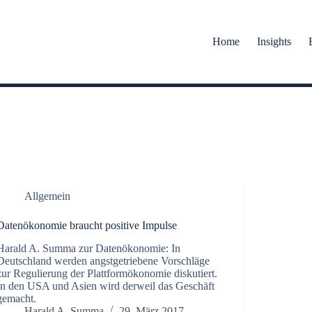
Home
Insights
Allgemein
Datenökonomie braucht positive Impulse
Harald A. Summa zur Datenökonomie: In
Deutschland werden angstgetriebene Vorschläge
zur Regulierung der Plattformökonomie diskutiert.
In den USA und Asien wird derweil das Geschäft
gemacht.
Harald A. Summa
29. März 2017