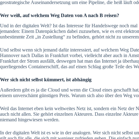
geostrategische Auseinandersetzung um eine Pipeline, die heiß läuft od
Wer weiß, auf welchem Weg Daten von A nach B reisen?
Und in der digitalen Welt? Ist das Interesse für Handelswege noch mal
jemanden: Einem Datenpäckchen dabei zuzusehen, wie es erst elektronis
unbestimmte Zeit „in Zustellung“ zu befinden, gehört nicht zu unserem 
Und selbst wenn sich jemand dafür interessiert, auf welchem Weg Date
Hannover nach Dallas in Frankfurt vorbei, vielleicht aber auch in 
Frankfurt der Strom ausfällt, deswegen hat man das Internet ja überh
querliegendes Containerschiff, das auf einen Schlag große Teile des We
Wer sich nicht selbst kümmert, ist abhängig
Außerdem gibt es ja die Cloud und wenn die Cloud eines geschafft hat
einem unverschämt günstigen Preis. Warum sich also über den Weg v
Weil das Internet eben kein weltweites Netz ist, sondern ein Netz der N
auch nicht allen. Sie gehört einzelnen Akteuren. Dass einzelne Akteure
niemand hingewiesen werden.
In der digitalen Welt ist es wie in der analogen. Wer sich nicht selbst
gilt auch für alle, die sich mit weniger zufrieden geben. Die einfach