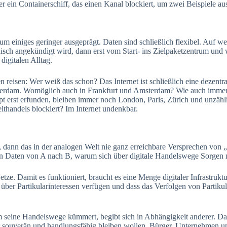
er ein Containerschiff, das einen Kanal blockiert, um zwei Beispiele a
 um einiges geringer ausgeprägt. Daten sind schließlich flexibel. Auf 
ch angekündigt wird, dann erst vom Start- ins Zielpaketzentrum und we
digitalen Alltag.
n reisen: Wer weiß das schon? Das Internet ist schließlich eine dezen
Amsterdam. Womöglich auch in Frankfurt und Amsterdam? Wie auch imm
aupt erst erfunden, bleiben immer noch London, Paris, Zürich und unzä
lthandels blockiert? Im Internet undenkbar.
, dann das in der analogen Welt nie ganz erreichbare Versprechen von 
on Daten von A nach B, warum sich über digitale Handelswege Sorgen
etze. Damit es funktioniert, braucht es eine Menge digitaler Infrastrukt
 über Partikularinteressen verfügen und dass das Verfolgen von Partiku
 um seine Handelswege kümmert, begibt sich in Abhängigkeit anderer. Das 
 nur souverän und handlungsfähig bleiben wollen. Bürger, Unternehmen 