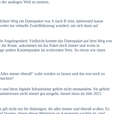
us der analogen Welt zu nennen.
welchem Weg ein Datenpaket von A nach B reist, interessiert kaum
iter ins virtuelle Zustellfahrzeug wandert, um sich dann auf
trale Angelegenheit. Vielleicht kommt das Datenpaket auf dem Weg von
er die Route, ankommen tut das Paket doch immer und wenn in
hlige andere Knotenpunkte im weltweiten Netz. So etwas wie einen
„Alles immer überall“ wahr werden zu lassen und das erst noch zu
 machen?
ur und diese digitale Infrastruktur gehört nicht niemandem. Sie gehört
larinteressen nicht immer gut ausgeht, darauf muss im Jahr 2021
gilt nicht nur für diejenigen, die alles immer und überall wollen. Es
und Staaten, denen dieses Minimum an Autonomie wichtig ist, sind