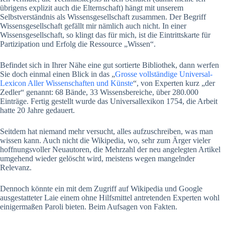
übrigens explizit auch die Elternschaft) hängt mit unserem
Selbstverständnis als Wissensgesellschaft zusammen. Der Begriff
Wissensgesellschaft gefällt mir nämlich auch nicht. In einer
Wissensgesellschaft, so klingt das für mich, ist die Eintrittskarte für
Partizipation und Erfolg die Ressource „Wissen“.
Befindet sich in Ihrer Nähe eine gut sortierte Bibliothek, dann werfen
Sie doch einmal einen Blick in das „
Grosse vollständige Universal-
Lexicon Aller Wissenschaften und Künste
“, von Experten kurz „der
Zedler“ genannt: 68 Bände, 33 Wissensbereiche, über 280.000
Einträge. Fertig gestellt wurde das Universallexikon 1754, die Arbeit
hatte 20 Jahre gedauert.
Seitdem hat niemand mehr versucht, alles aufzuschreiben, was man
wissen kann. Auch nicht die Wikipedia, wo, sehr zum Ärger vieler
hoffnungsvoller Neuautoren, die Mehrzahl der neu angelegten Artikel
umgehend wieder gelöscht wird, meistens wegen mangelnder
Relevanz.
Dennoch könnte ein mit dem Zugriff auf Wikipedia und Google
ausgestatteter Laie einem ohne Hilfsmittel antretenden Experten wohl
einigermaßen Paroli bieten. Beim Aufsagen von Fakten.